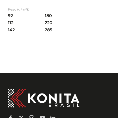
Peso (g/m²):
92
180
112
220
142
285