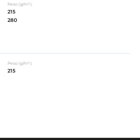
Peso (g/m²):
215
280
Peso (g/m²):
215