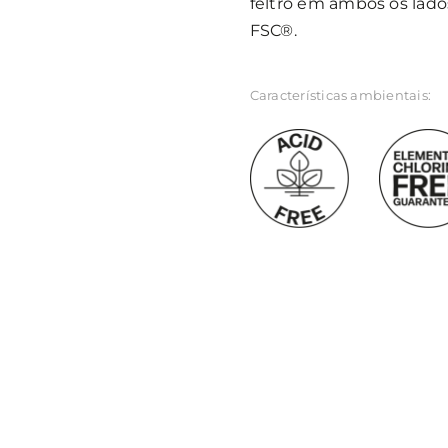
feltro em ambos os lado
FSC®.
Características ambientais: