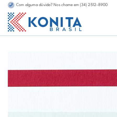
Skip
Com alguma dúvida? Nos chame em (34) 2512-8900
to
content