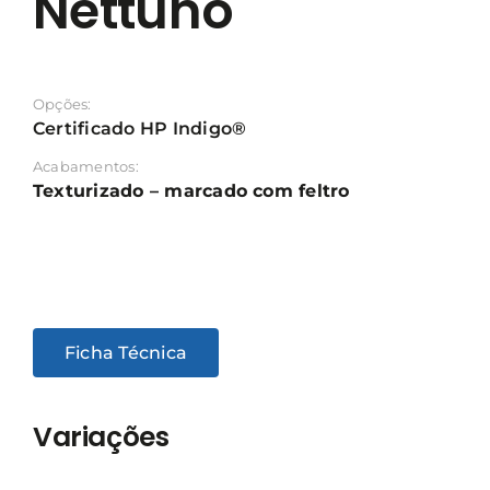
Nettuno
Opções:
Certificado HP Indigo®
Acabamentos:
Texturizado – marcado com feltro
Ficha Técnica
Variações